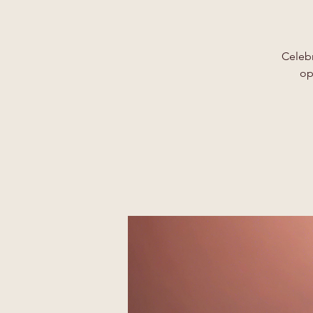
Celebr
op