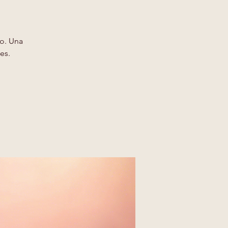
so. Una
es.