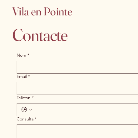
Vila en Pointe
Contacte
Nom
*
Email
*
Telèfon
*
Consulta
*