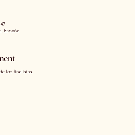
:47
na, España
ment
e los finalistas.